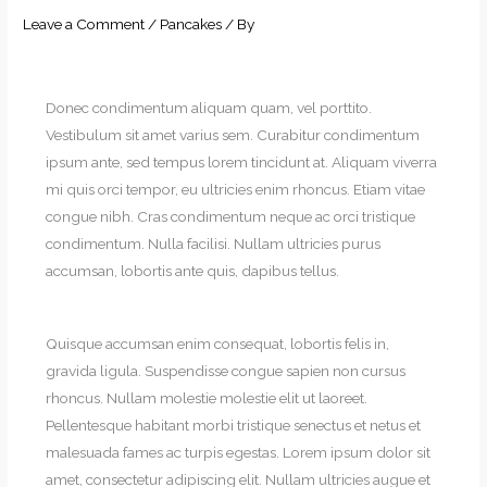
Leave a Comment
/
Pancakes
/ By
Donec condimentum aliquam quam, vel porttito.
Vestibulum sit amet varius sem. Curabitur condimentum
ipsum ante, sed tempus lorem tincidunt at. Aliquam viverra
mi quis orci tempor, eu ultricies enim rhoncus. Etiam vitae
congue nibh. Cras condimentum neque ac orci tristique
condimentum. Nulla facilisi. Nullam ultricies purus
accumsan, lobortis ante quis, dapibus tellus.
Quisque accumsan enim consequat, lobortis felis in,
gravida ligula. Suspendisse congue sapien non cursus
rhoncus. Nullam molestie molestie elit ut laoreet.
Pellentesque habitant morbi tristique senectus et netus et
malesuada fames ac turpis egestas. Lorem ipsum dolor sit
amet, consectetur adipiscing elit. Nullam ultricies augue et